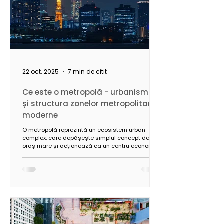
22 oct. 2025
7 min de citit
Ce este o metropolă - urbanismul
și structura zonelor metropolitane
moderne
O metropolă reprezintă un ecosistem urban
complex, care depășește simplul concept de
oraș mare și acționează ca un centru economic,
cultural și politic cu influență regională,
națională și internațională. Caracterizată printr-
o populație numeroasă, diversitate economică și
o infrastructură avansată, metropola necesită
soluții urbanistice integrate, capabile să asigure
sustenabilitatea, eficiența și echilibrul între
dezvoltare și calitatea vieții.