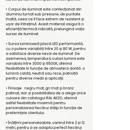
• Corpul de iluminat este confecționat din
aluminiu turnat sub presiune, de puritate
înaltă, ceea ce îl face extrem de rezistent și
ușor de întreținut. Acest material asigură o
eficiență termică ridicată, prelungind viața
sursei de iluminat.
• Sursa luminoasă placă LED performantă,
cu o putere variabilă între 20 și 80 W, pentru
a satisface diverse nevoi de iluminat. De
asemenea, temperatura culorii luminii este
variabila între 3000 și 6500K, oferind
flexibilitate în funcție de atmosfera dorită: o
lumină caldă, neutră sau rece, potrivită
pentru diverse medii și aplicații.
• Finisaje : negru mat, gri mat și bronz
patinat, dar și posibilitatea de a alege orice
culoare din catalogul RAL AKZO, oferind
astfel flexibilitate maximă pentru
personalizarea fiecărui stâlp în funcție de
preferințele clientului.
• Înălțimi personalizabile, variind între 2 și 12
metri, pentru a se adapta perfect fiecărui