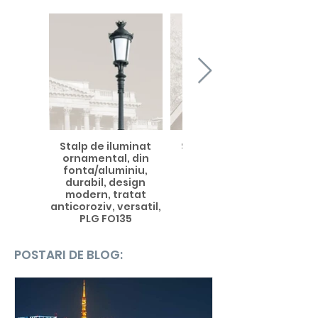
Stalp de iluminat
Stalp de iluminat
ornamental, din
ornamental din
fonta/aluminiu,
fonta, design
durabil, design
modern, finisaje
modern, tratat
variate, pentru
anticoroziv, versatil,
parcuri, zone
PLG FO135
rezidentiale, PLG
FO136
POSTARI DE BLOG: