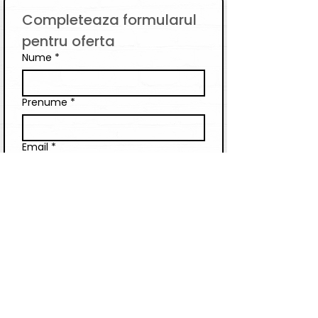
Completeaza formularul 
pentru oferta
Nume
*
Prenume
*
Email
*
Telefon
Companie
Scrie un mesaj