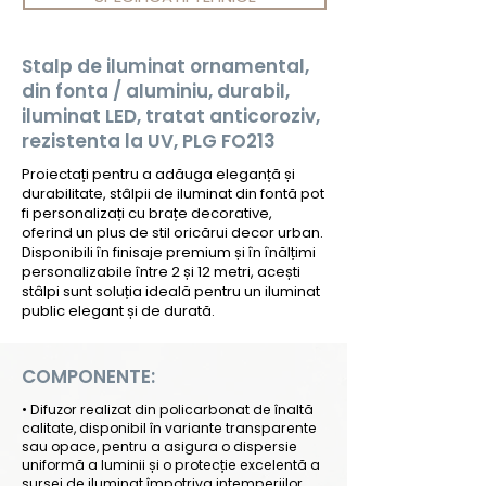
Stalp de iluminat ornamental,
din fonta / aluminiu, durabil,
iluminat LED, tratat anticoroziv,
rezistenta la UV, PLG FO213
Proiectați pentru a adăuga eleganță și
durabilitate, stâlpii de iluminat din fontă pot
fi personalizați cu brațe decorative,
oferind un plus de stil oricărui decor urban.
Disponibili în finisaje premium și în înălțimi
personalizabile între 2 și 12 metri, acești
stâlpi sunt soluția ideală pentru un iluminat
public elegant și de durată.
COMPONENTE:
• Difuzor realizat din policarbonat de înaltă
calitate, disponibil în variante transparente
sau opace, pentru a asigura o dispersie
uniformă a luminii și o protecție excelentă a
sursei de iluminat împotriva intemperiilor.