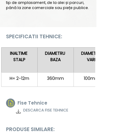
tip de amplasament, de la alei și parcuri,
până la zone comerciale sau piețe publice.
SPECIFICATII TEHNICE:
INALTIME 
DIAMETRU 
DIAMETRU 
STALP
BAZA
VARF
H= 2-12m
360mm
100mm
Fise Tehnice
DESCARCA FISE TEHNICE
PRODUSE SIMILARE: