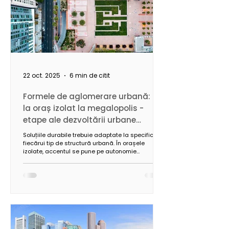
22 oct. 2025
6 min de citit
Formele de aglomerare urbană: de
la oraș izolat la megalopolis -
etape ale dezvoltării urbane
moderne
Soluțiile durabile trebuie adaptate la specificul
fiecărui tip de structură urbană. În orașele
izolate, accentul se pune pe autonomie
energetică și armonizarea cu mediul local,
inclusiv prin utilizarea materialelor sustenabile.
În rețelele urbane extinse, prioritățile vizează
conectivitatea, eficiența infrastructurii și
optimizarea utilizării resurselor.