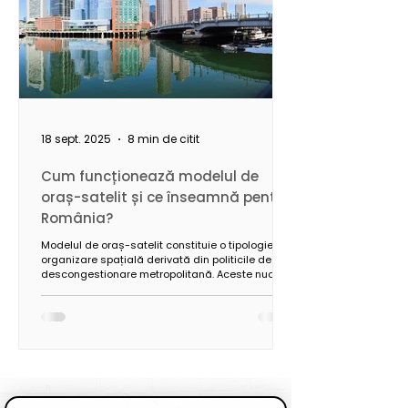
18 sept. 2025
8 min de citit
Cum funcționează modelul de
oraș-satelit și ce înseamnă pentru
România?
Modelul de oraș-satelit constituie o tipologie de
organizare spațială derivată din politicile de
descongestionare metropolitană. Aceste nuclee
secundare, localizate în coridoarele periurbane,
funcționează pe baza unei autonomii funcționale
parțiale și a unei conectivități infrastructurale de
tip radial sau inelar față de polul central.