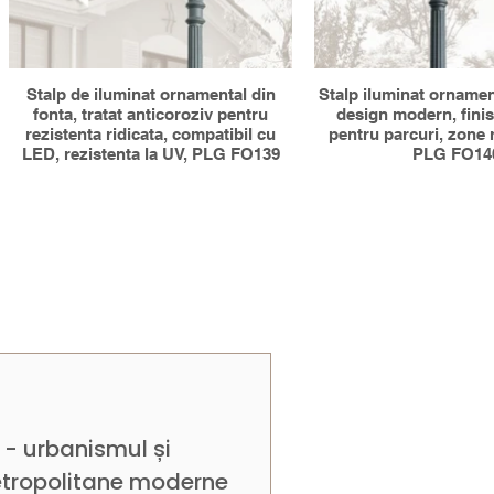
Stalp de iluminat ornamental din
Stalp iluminat ornamen
fonta, tratat anticoroziv pentru
design modern, finisa
rezistenta ridicata, compatibil cu
pentru parcuri, zone r
LED, rezistenta la UV, PLG FO139
PLG FO14
 - urbanismul și
etropolitane moderne