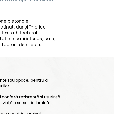
zone pietonale
tinat, dar și în orice
text arhitectural.
 în spații istorice, cât și
 factorii de mediu.
rente sau opace, pentru a
iilor.
i conferă rezistență și ușurință
 viață a sursei de lumină.
rse nevoi de iluminat.