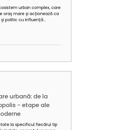
cosistem urban complex, care
e oraș mare și acționează ca
i politic cu influență
ațională. Caracterizată printr-
sitate economică și o
opola necesită soluții
e să asigure sustenabilitatea,
voltare și calitatea vieții.
re urbană: de la
opolis - etape ale
moderne
tate la specificul fiecărui tip