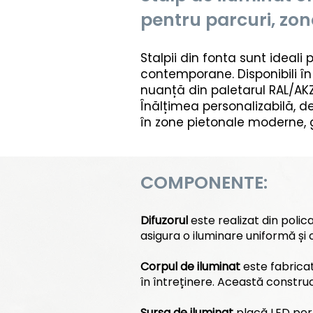
pentru parcuri, zon
Stalpii din fonta sunt ideali 
contemporane. Disponibili în 
nuanță din paletarul RAL/AKZO
Înălțimea personalizabilă, de
în zone pietonale moderne, g
COMPONENTE:
Difuzorul
este realizat din polic
asigura o iluminare uniformă și 
Corpul de iluminat
este fabricat
în întreținere. Această construc
Sursa de iluminat
placă LED perf