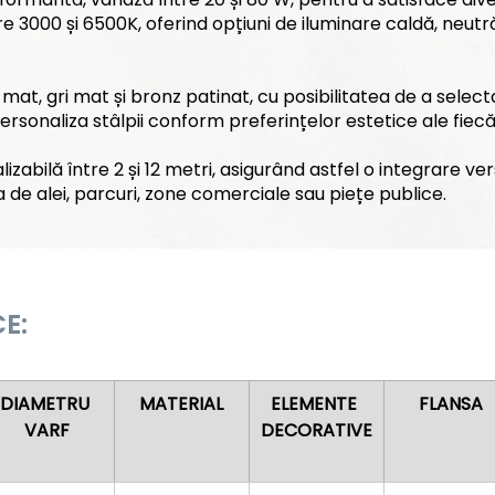
re 3000 și 6500K, oferind opțiuni de iluminare caldă, neut
mat, gri mat și bronz patinat, cu posibilitatea de a select
sonaliza stâlpii conform preferințelor estetice ale fiecăr
izabilă între 2 și 12 metri, asigurând astfel o integrare vers
de alei, parcuri, zone comerciale sau piețe publice.
E:
DIAMETRU 
MATERIAL
ELEMENTE 
FLANSA
VARF
DECORATIVE