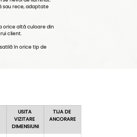
ră sau rece, adaptate
a orice altă culoare din
ui client.
atilă în orice tip de
USITA 
TIJA DE 
VIZITARE 
ANCORARE
DIMENSIUNI