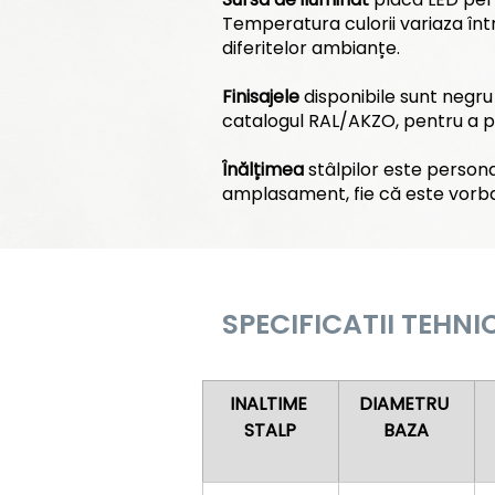
Temperatura culorii variaza înt
diferitelor ambianțe.
Finisajele
disponibile sunt negru 
catalogul RAL/AKZO, pentru a per
Înălțimea
stâlpilor este personal
amplasament, fie că este vorba 
SPECIFICATII TEHNIC
INALTIME 
DIAMETRU 
STALP
BAZA