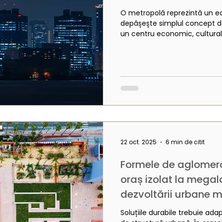
O metropolă reprezintă un e
depășește simplul concept d
un centru economic, cultural ș
regională, națională și intern
o populație numeroasă, diver
infrastructură avansată, metr
urbanistice integrate, capabil
eficiența și echilibrul între dez
22 oct. 2025
6 min de citit
Formele de aglomera
oraș izolat la megal
dezvoltării urbane 
Soluțiile durabile trebuie adap