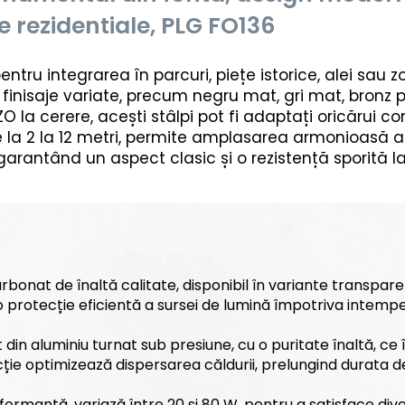
e rezidentiale, PLG FO136
pentru integrarea în parcuri, piețe istorice, alei sau 
finisaje variate, precum negru mat, gri mat, bronz pa
 la cerere, acești stâlpi pot fi adaptați oricărui con
 la 2 la 12 metri, permite amplasarea armonioasă atât
arantând un aspect clasic și o rezistență sporită la
arbonat de înaltă calitate, disponibil în variante transpa
o protecție eficientă a sursei de lumină împotriva intemper
 din aluminiu turnat sub presiune, cu o puritate înaltă, ce î
ție optimizează dispersarea căldurii, prelungind durata de
ormantă, variază între 20 și 80 W, pentru a satisface dive