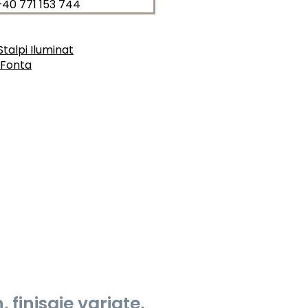
+40 771 153 744
Stalpi Iluminat
 Fonta
finisaje variate,