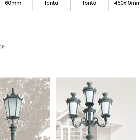
60mm
fonta
fonta
450x10m
CE