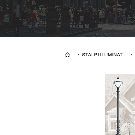
/
STALPI ILUMINAT
/