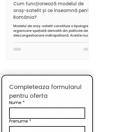
Cum funcționează modelul de
oraș-satelit și ce înseamnă pentru
România?
Modelul de oraș-satelit constituie o tipologie de
organizare spațială derivată din politicile de
descongestionare metropolitană. Aceste nuclee
secundare, localizate în coridoarele periurbane,
funcționează pe baza unei autonomii funcționale
parțiale și a unei conectivități infrastructurale de
tip radial sau inelar față de polul central.
Completeaza formularul 
pentru oferta
Nume
*
Prenume
*