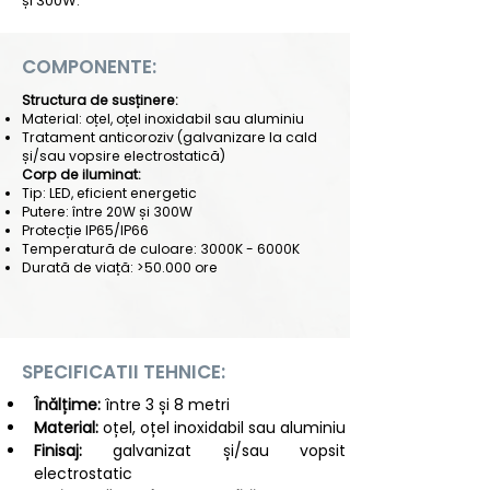
și 300W.
COMPONENTE:
Structura de susținere:
Material: oțel, oțel inoxidabil sau aluminiu
Tratament anticoroziv (galvanizare la cald
și/sau vopsire electrostatică)
Corp de iluminat:
Tip: LED, eficient energetic
Putere: între 20W și 300W
Protecție IP65/IP66
Temperatură de culoare: 3000K - 6000K
Durată de viață: >50.000 ore
SPECIFICATII TEHNICE:
Înălțime:
 între 3 și 8 metri
Material:
 oțel, oțel inoxidabil sau aluminiu
Finisaj:
 galvanizat și/sau vopsit 
electrostatic