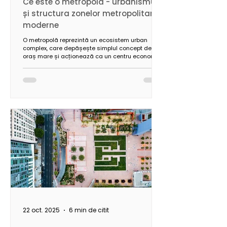
Ce este o metropolă - urbanismul
și structura zonelor metropolitane
moderne
O metropolă reprezintă un ecosistem urban
complex, care depășește simplul concept de
oraș mare și acționează ca un centru economic,
cultural și politic cu influență regională,
națională și internațională. Caracterizată printr-
o populație numeroasă, diversitate economică și
o infrastructură avansată, metropola necesită
soluții urbanistice integrate, capabile să asigure
sustenabilitatea, eficiența și echilibrul între
dezvoltare și calitatea vieții.
22 oct. 2025
6 min de citit