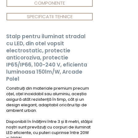
COMPONENTE
SPECIFICATII TEHNICE
Stalp pentru iluminat stradal
cu LED, din otel vopsit
electrostatic, protectie
anticoroziva, protectie
IP65/IP66, 100-240 V, eficienta
luminoasa 150lm/W, Arcade
Pole1
Construiți din materiale premium precum
oțel, oțel inoxidabil sau aluminiu, aceștia
asigură atât rezistență în timp, cât și un
design elegant, adaptabil oricărui tip de
ambient urban.
Disponibili în înălțimi între 3 și 8 metri, stâlpii
noștri sunt prevăzuți cu corpuri de iluminat
LED eficiente, cu puteri cuprinse între 20W