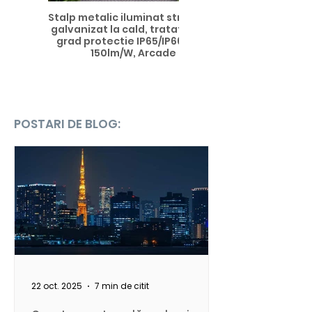
Stalp metalic iluminat stradal, din otel
galvanizat la cald, tratat anticoroziv,
grad protectie IP65/IP66, 100-240 V,
150lm/W, Arcade Pole2
POSTARI DE BLOG:
22 oct. 2025
7 min de citit