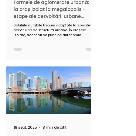
Formele de aglomerare urbană: de
la oraș izolat la megalopolis -
etape ale dezvoltării urbane
moderne
Soluțiile durabile trebuie adaptate la specificul
fiecărui tip de structură urbană. În orașele
izolate, accentul se pune pe autonomie
energetică și armonizarea cu mediul local,
inclusiv prin utilizarea materialelor sustenabile.
În rețelele urbane extinse, prioritățile vizează
conectivitatea, eficiența infrastructurii și
optimizarea utilizării resurselor.
18 sept. 2025
8 min de citit