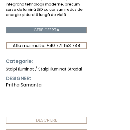
integrând tehnologii moderne, precum
surse de lumină LED cu consum redus de
energie și durată lungă de viață.
CERE OFERTA
Afla mai multe: +40 771 153 744
Categorie:
Stalpi Iluminat
/
Stalpi Iluminat Stradal
DESIGNER:
Pritha Samanta
DESCRIERE