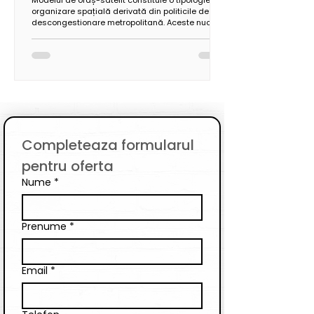
organizare spațială derivată din politicile de
descongestionare metropolitană. Aceste nuclee
secundare, localizate în coridoarele periurbane,
funcționează pe baza unei autonomii funcționale
parțiale și a unei conectivități infrastructurale de
tip radial sau inelar față de polul central.
Completeaza formularul 
pentru oferta
Nume
*
Prenume
*
Email
*