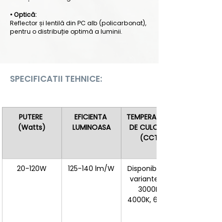
• Optică:
Reflector și lentilă din PC alb (policarbonat),
pentru o distribuție optimă a luminii.
SPECIFICATII TEHNICE:
PUTERE 
EFICIENTA 
TEMPERATURA 
(Watts)
LUMINOASA
DE CULOARE 
(CCT)
20-120W
125-140 lm/W
Disponibilă în 
variante de 
3000K, 
4000K, 6500K