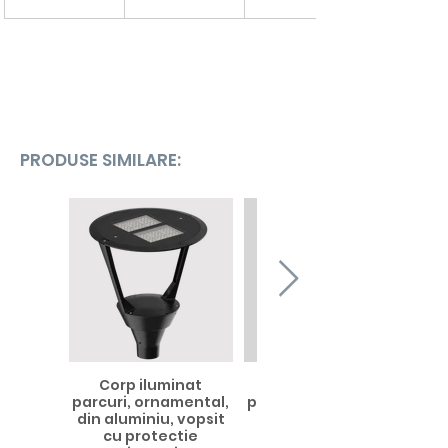
PRODUSE SIMILARE:
Corp iluminat
Corp de iluminat
parcuri, ornamental,
parcuri, ornamental,
din aluminiu, vopsit
din aluminiu,
cu protectie
protectie