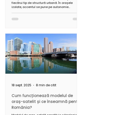
fiecărui tip de structură urbană. În orașele
izolate, accentul se pune pe autonomie
energetică și armonizarea cu mediul local,
inclusiv prin utilizarea materialelor sustenabile.
În rețelele urbane extinse, prioritățile vizează
conectivitatea, eficiența infrastructurii și
optimizarea utilizării resurselor.
18 sept. 2025
8 min de citit
Cum funcționează modelul de
oraș-satelit și ce înseamnă pentru
România?
Modelul de oraș-satelit constituie o tipologie de