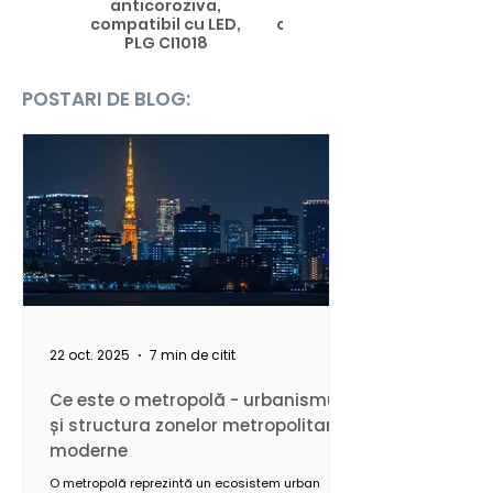
anticoroziva,
anticoroziva,
compatibil cu LED,
compatibil cu lampi
PLG CI1018
LED, PLG CI1020
POSTARI DE BLOG:
22 oct. 2025
7 min de citit
Ce este o metropolă - urbanismul
și structura zonelor metropolitane
moderne
O metropolă reprezintă un ecosistem urban