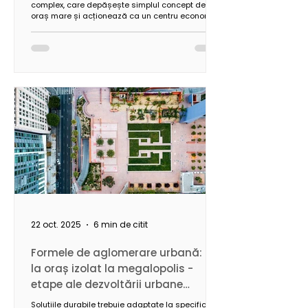
complex, care depășește simplul concept de
oraș mare și acționează ca un centru economic,
cultural și politic cu influență regională,
națională și internațională. Caracterizată printr-
o populație numeroasă, diversitate economică și
o infrastructură avansată, metropola necesită
soluții urbanistice integrate, capabile să asigure
sustenabilitatea, eficiența și echilibrul între
dezvoltare și calitatea vieții.
22 oct. 2025
6 min de citit
Formele de aglomerare urbană: de
la oraș izolat la megalopolis -
etape ale dezvoltării urbane
moderne
Soluțiile durabile trebuie adaptate la specificul